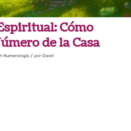
Espiritual: Cómo
Número de la Casa
/
en
Numerología
por
David