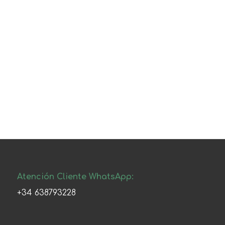
Atención Cliente WhatsApp:
+34 638793228