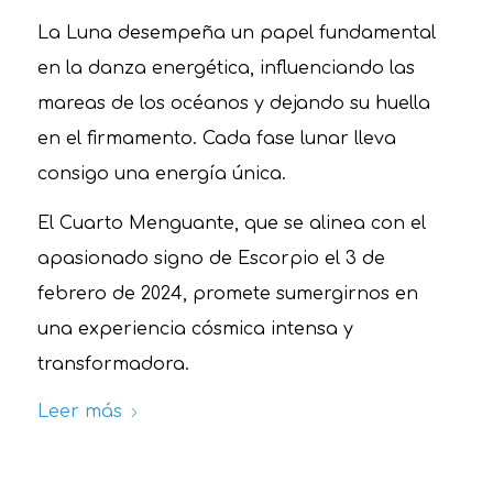
La Luna desempeña un papel fundamental
en la danza energética, influenciando las
mareas de los océanos y dejando su huella
en el firmamento. Cada fase lunar lleva
consigo una energía única.
El Cuarto Menguante, que se alinea con el
apasionado signo de Escorpio el 3 de
febrero de 2024, promete sumergirnos en
una experiencia cósmica intensa y
transformadora.
Leer más