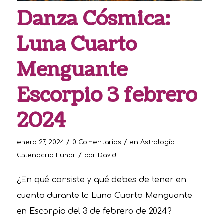
Danza Cósmica:
Luna Cuarto
Menguante
Escorpio 3 febrero
2024
/
/
enero 27, 2024
0 Comentarios
en
Astrología
,
/
Calendario Lunar
por
David
¿En qué consiste y qué debes de tener en
cuenta durante la Luna Cuarto Menguante
en Escorpio del 3 de febrero de 2024?