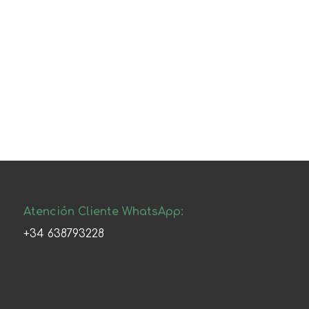
Atención Cliente WhatsApp:
+34 638793228