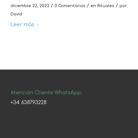
/
/
/
diciembre 22, 2023
0 Comentarios
en
Rituales
por
David
Leer más
Atención Cliente WhatsApp:
+34 638793228