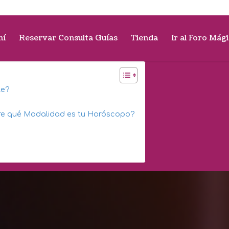
mí
Reservar Consulta Guías
Tienda
Ir al Foro Mág
le?
bre qué Modalidad es tu Horóscopo?