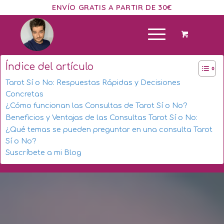
ENVÍO GRATIS A PARTIR DE 30€
Índice del artículo
Tarot Sí o No: Respuestas Rápidas y Decisiones
Concretas
¿Cómo funcionan las Consultas de Tarot Sí o No?
Beneficios y Ventajas de las Consultas Tarot Sí o No:
¿Qué temas se pueden preguntar en una consulta Tarot
Sí o No?
Suscríbete a mi Blog