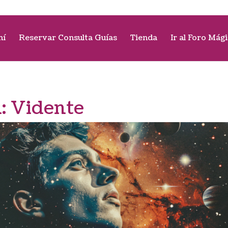
mí
Reservar Consulta Guías
Tienda
Ir al Foro Mág
a:
Vidente