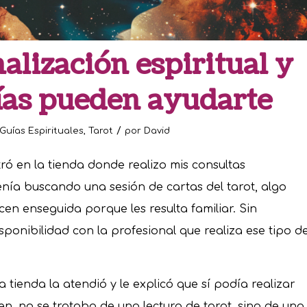
nalización espiritual y
ías pueden ayudarte
/
Guías Espirituales
,
Tarot
por
David
ró en la tienda donde realizo mis consultas
venía buscando una sesión de cartas del tarot, algo
n enseguida porque les resulta familiar. Sin
ponibilidad con la profesional que realiza ese tipo d
 tienda la atendió y le explicó que sí podía realizar
n, no se trataba de una lectura de tarot, sino de una