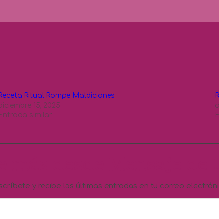
Receta Ritual Rompe Maldiciones
R
diciembre 15, 2025
d
Entrada similar
E
e más desde Mensaje de t
scríbete y recibe las últimas entradas en tu correo electróni