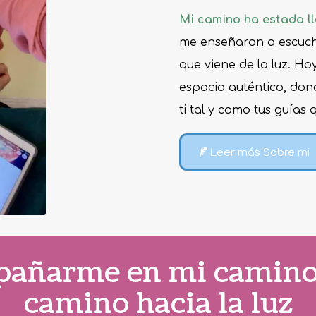
Mi camino ha estado ll
me enseñaron a escuchar
que viene de la luz. Ho
espacio auténtico, don
ti tal y como tus guías 
Leer más Sobre mi
añarme en mi camino, 
camino hacia la luz