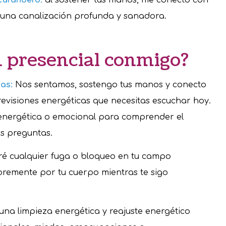
curandero:
al sostener tus manos, me conecto con
e una canalización profunda y sanadora.
n presencial conmigo?
as:
Nos sentamos, sostengo tus manos y conecto
revisiones energéticas que necesitas escuchar hoy.
a energética o emocional para comprender el
us preguntas.
aré cualquier fuga o bloqueo en tu campo
libremente por tu cuerpo mientras te sigo
 una limpieza energética y reajuste energético