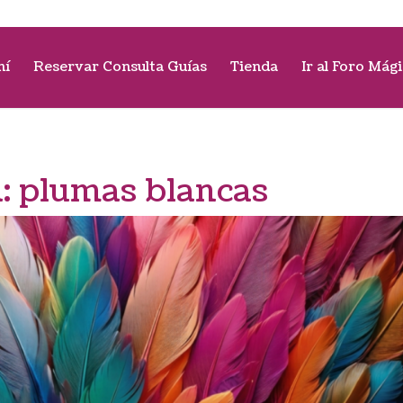
mí
Reservar Consulta Guías
Tienda
Ir al Foro Mág
a:
plumas blancas