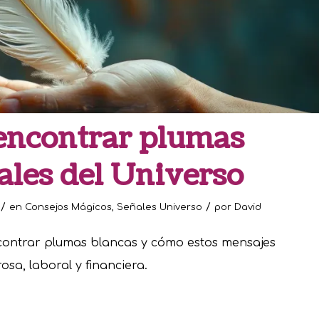
 encontrar plumas
ales del Universo
/
/
en
Consejos Mágicos
,
Señales Universo
por
David
ncontrar plumas blancas y cómo estos mensajes
osa, laboral y financiera.