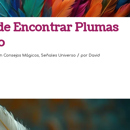
 de Encontrar Plumas
o
/
en
Consejos Mágicos
,
Señales Universo
por
David