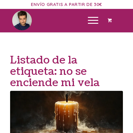
ENVÍO GRATIS A PARTIR DE 30€
Listado de la
etiqueta:
no se
enciende mi vela