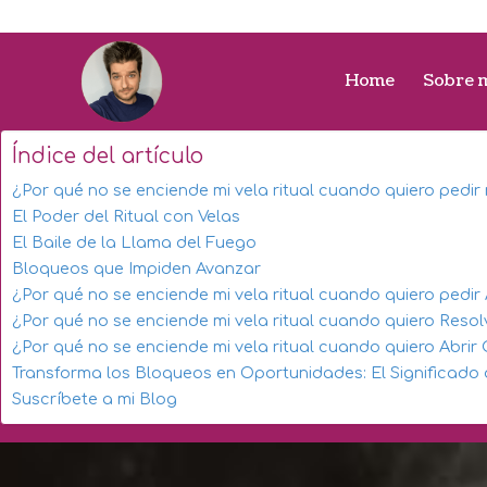
Home
Sobre 
Índice del artículo
¿Por qué no se enciende mi vela ritual cuando quiero pedir
El Poder del Ritual con Velas
El Baile de la Llama del Fuego
Bloqueos que Impiden Avanzar
¿Por qué no se enciende mi vela ritual cuando quiero pedir
¿Por qué no se enciende mi vela ritual cuando quiero Reso
¿Por qué no se enciende mi vela ritual cuando quiero Abri
Transforma los Bloqueos en Oportunidades: El Significado 
Suscríbete a mi Blog