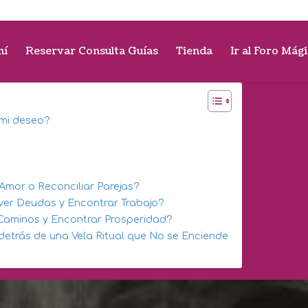
mí
Reservar Consulta Guías
Tienda
Ir al Foro Mág
 mi deseo?
 Amor o Reconciliar Parejas?
lver Deudas y Encontrar Trabajo?
r Caminos y Encontrar Prosperidad?
detrás de una Vela Ritual que No se Enciende