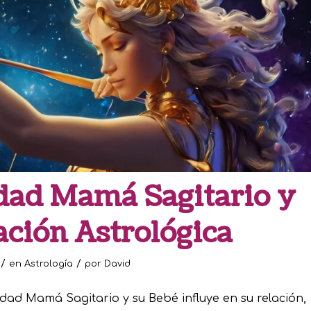
dad Mamá Sagitario y
ación Astrológica
/
/
en
Astrología
por
David
dad Mamá Sagitario y su Bebé influye en su relación,