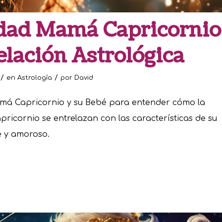
dad Mamá Capricornio
elación Astrológica
/
/
en
Astrología
por
David
amá Capricornio y su Bebé para entender cómo la
pricornio se entrelazan con las características de su
e y amoroso.