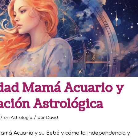
dad Mamá Acuario y
ación Astrológica
/
/
en
Astrología
por
David
Mamá Acuario y su Bebé y cómo la independencia y