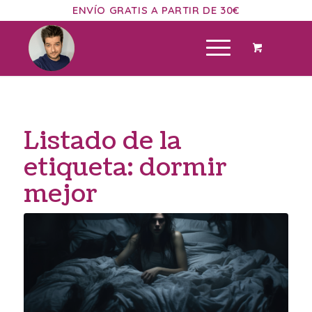
ENVÍO GRATIS A PARTIR DE 30€
Listado de la
etiqueta:
dormir
mejor