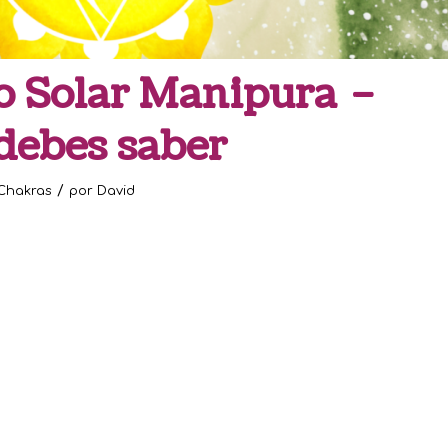
o Solar Manipura –
debes saber
/
Chakras
por
David