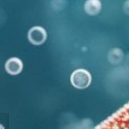
Significado restos
de vela con forma