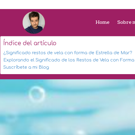
Home
Sobre 
Índice del artículo
¿Significado restos de vela con forma de Estrella de Mar?
Explorando el Significado de los Restos de Vela con Forma
Suscríbete a mi Blog