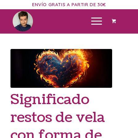
ENVÍO GRATIS A PARTIR DE 30€
Significado
restos de vela
con forma de