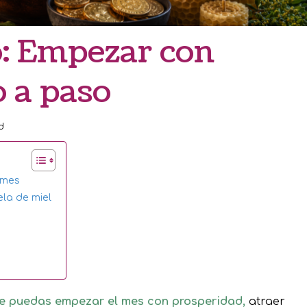
o: Empezar con
 a paso
d
 mes
vela de miel
que puedas empezar el mes con prosperidad,
atraer