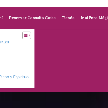
mí
Reservar Consulta Guías
Tienda
Ir al Foro Mág
ritual
lena y Espiritual