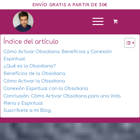
ENVÍO GRATIS A PARTIR DE 30€
Índice del artículo
Cómo Activar Obsidiana: Beneficios y Conexión
Espiritual
¿Qué es la Obsidiana?
Beneficios de la Obsidiana
Cómo Activar la Obsidiana
Conexión Espiritual con la Obsidiana
Conclusión: Cómo Activar Obsidiana para una Vida
Plena y Espiritual
Suscríbete a mi Blog