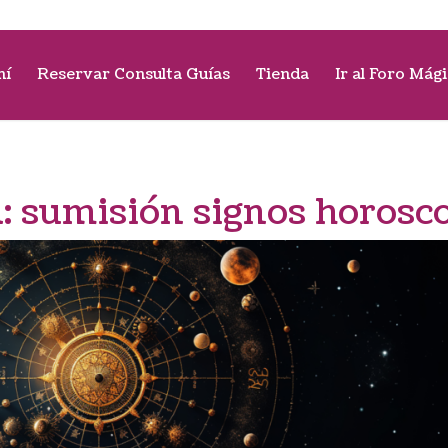
mí
Reservar Consulta Guías
Tienda
Ir al Foro Mág
a:
sumisión signos horosc