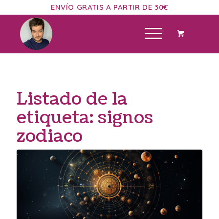
ENVÍO GRATIS A PARTIR DE 30€
Listado de la
etiqueta:
signos
zodiaco