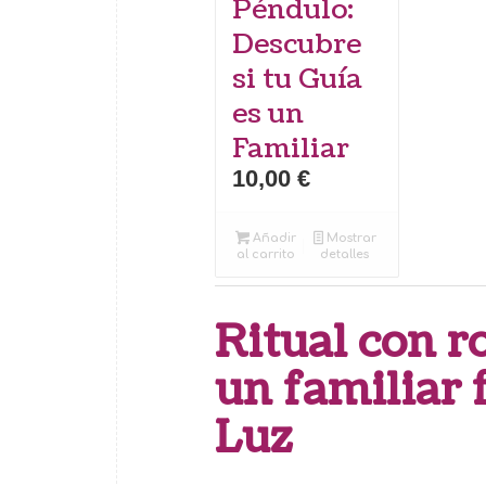
Péndulo:
Descubre
si tu Guía
es un
Familiar
10,00
€
Añadir
Mostrar
al carrito
detalles
Ritual con 
un familiar f
Luz