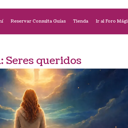
mí
Reservar Consulta Guías
Tienda
Ir al Foro Mág
a:
Seres queridos