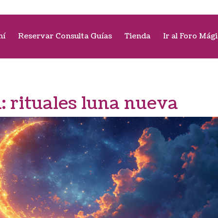
mí
Reservar Consulta Guías
Tienda
Ir al Foro Mág
a:
rituales luna nueva