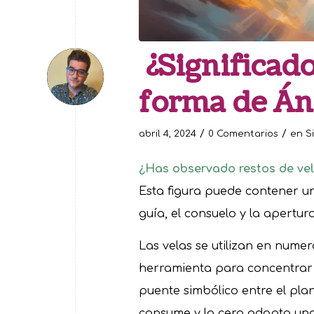
¿Significado
forma de Án
/
/
abril 4, 2024
0 Comentarios
en
S
¿Has observado restos de vel
Esta figura puede contener un
guía, el consuelo y la apertu
Las velas se utilizan en numer
herramienta para concentrar i
puente simbólico entre el plan
consume y la cera adopta una