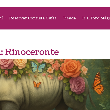
mí
Reservar Consulta Guías
Tienda
Ir al Foro Mág
a:
Rinoceronte