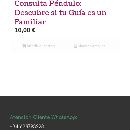
Consulta Péndulo:
Descubre si tu Guía es un
Familiar
10,00
€
Añadir al carrito
Mostrar detalles
Atención Cliente WhatsApp:
+34 638793228