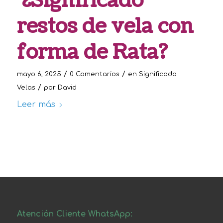
¿Significado
restos de vela con
forma de Rata?
/
/
mayo 6, 2025
0 Comentarios
en
Significado
/
Velas
por
David
Leer más
Atención Cliente WhatsApp: