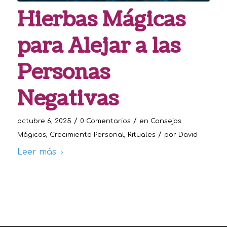
Hierbas Mágicas
para Alejar a las
Personas
Negativas
/
/
octubre 6, 2025
0 Comentarios
en
Consejos
/
Mágicos
,
Crecimiento Personal
,
Rituales
por
David
Leer más