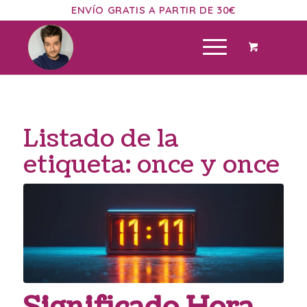
ENVÍO GRATIS A PARTIR DE 30€
Listado de la
etiqueta:
once y once