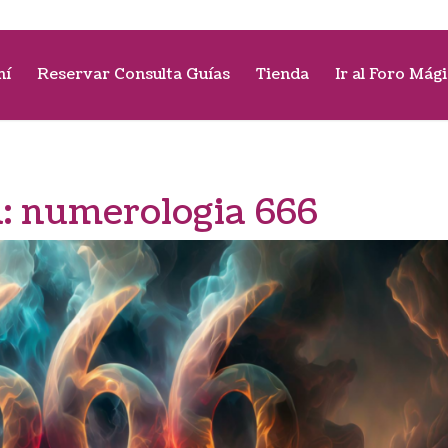
mí
Reservar Consulta Guías
Tienda
Ir al Foro Mág
a:
numerologia 666