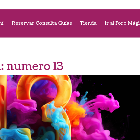
mí
Reservar Consulta Guías
Tienda
Ir al Foro Mág
a:
numero 13