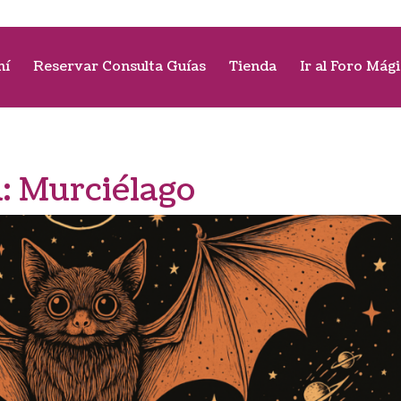
mí
Reservar Consulta Guías
Tienda
Ir al Foro Mág
a:
Murciélago