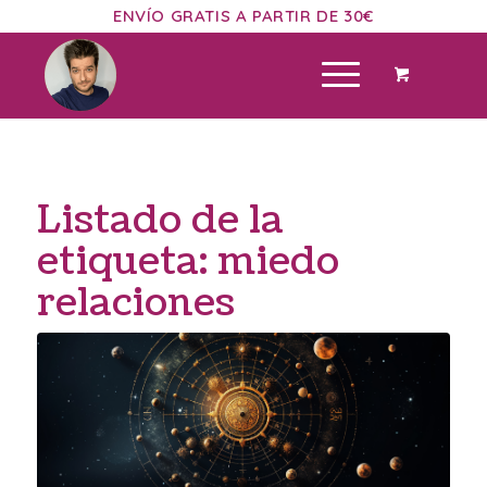
ENVÍO GRATIS A PARTIR DE 30€
Listado de la
etiqueta:
miedo
relaciones