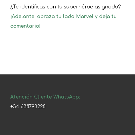
¿Te identificas con tu superhéroe asignado?
¡Adelante, abraza tu lado Marvel y deja tu
comentario!
Atención Cliente WhatsApp:
+34 638793228