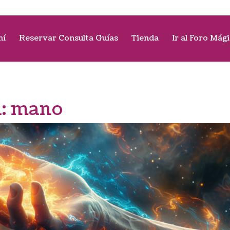
mí
Reservar Consulta Guías
Tienda
Ir al Foro Mág
a:
mano