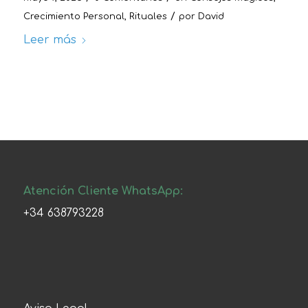
/
Crecimiento Personal
,
Rituales
por
David
Leer más
Atención Cliente WhatsApp:
+34 638793228