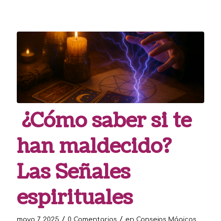
¿Cómo saber si te
han maldecido?
Las Señales
espirituales
/
/
mayo 7, 2025
0 Comentarios
en
Consejos Mágicos
,