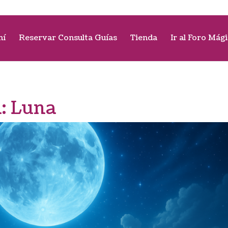
mí
Reservar Consulta Guías
Tienda
Ir al Foro Mág
a:
Luna