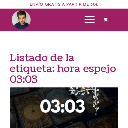
ENVÍO GRATIS A PARTIR DE 30€
Listado de la
etiqueta:
hora espejo
03:03