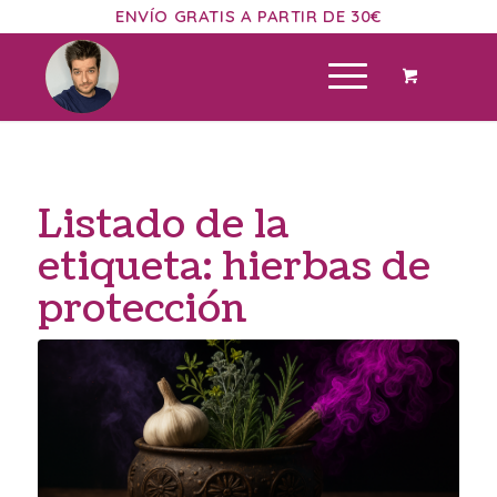
ENVÍO GRATIS A PARTIR DE 30€
Listado de la
etiqueta:
hierbas de
protección