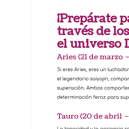
¡Prepárate p
través de lo
el universo 
Aries (21 de marzo –
Si eres Aries, eres un luchad
el legendario saiyajin, compa
superación. Ambos comparten
determinación feroz para sup
Tauro (20 de abril 
La tenacidad y la paciencia so