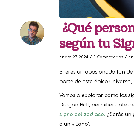
¿Qué person
según tu Sig
/
/
enero 27, 2024
0 Comentarios
e
Si eres un apasionado fan de
parte de este épico universo, ¡
Vamos a explorar cómo los sig
Dragon Ball, permitiéndote d
signo del zodiaco.
¿Serás un 
o un villano?