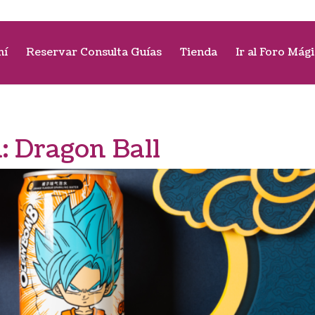
mí
Reservar Consulta Guías
Tienda
Ir al Foro Mág
a:
Dragon Ball