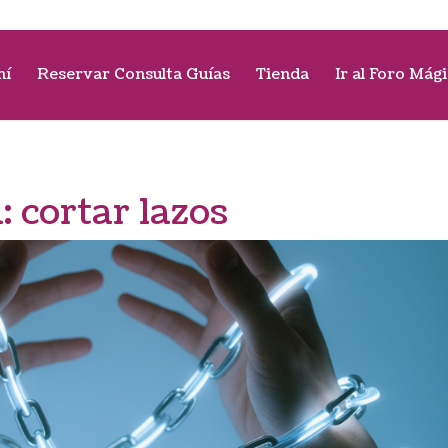
mí
Reservar Consulta Guías
Tienda
Ir al Foro Mág
a:
cortar lazos