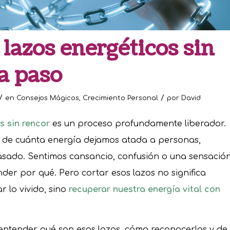
lazos energéticos sin
a paso
/
/
en
Consejos Mágicos
,
Crecimiento Personal
por
David
s sin rencor
es un proceso profundamente liberador.
 de cuánta energía dejamos atada a personas,
pasado. Sentimos cansancio, confusión o una sensació
nder por qué. Pero cortar esos lazos no significa
r lo vivido, sino
recuperar nuestra energía vital con
entender qué son esos lazos, cómo reconocerlos y de