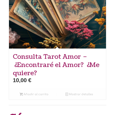
Consulta Tarot Amor –
¿Encontraré el Amor? ¿Me
quiere?
10,00
€
Añadir al carrito
Mostrar detalles