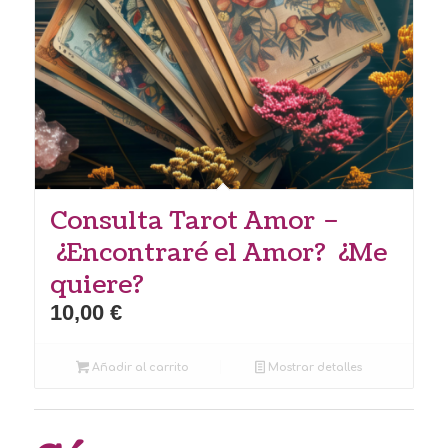
Consulta Tarot Amor –
¿Encontraré el Amor? ¿Me
quiere?
10,00
€
Añadir al carrito
Mostrar detalles