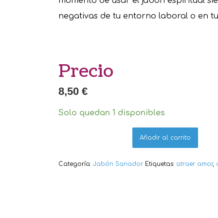
momento de usar el jabón espiritual sie
negativas de tu entorno laboral o en t
Precio
8,50
€
Solo quedan 1 disponibles
Añadir al carrito
Categoría:
Jabón Sanador
Etiquetas:
atraer amor
,