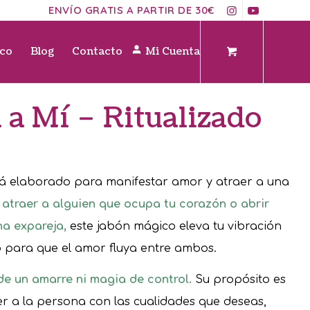
ENVÍO GRATIS A PARTIR DE 30€
ico
Blog
Contacto
Mi Cuenta
a Mí – Ritualizado
á elaborado para manifestar amor y atraer a una
 atraer a alguien que ocupa tu corazón o abrir
na expareja,
este jabón mágico eleva tu vibración
o para que el amor fluya entre ambos.
de un amarre ni magia de control.
Su propósito es
er a la persona con las cualidades que deseas,