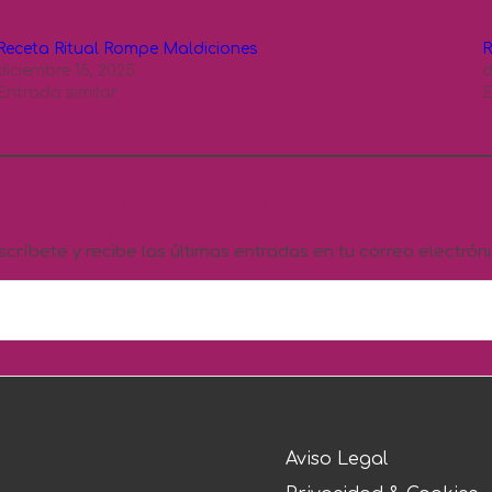
Receta Ritual Rompe Maldiciones
R
diciembre 15, 2025
d
Entrada similar
E
e más desde Mensaje de t
scríbete y recibe las últimas entradas en tu correo electróni
Aviso Legal