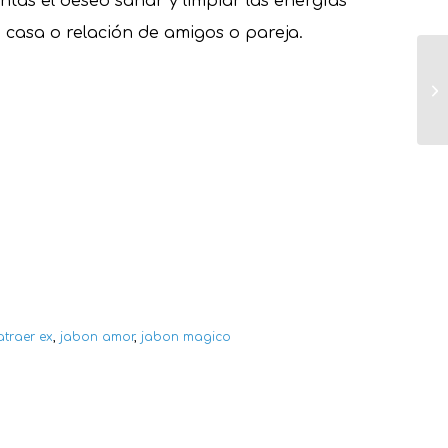
ntas el deseo sanar y limpiar las energías
u casa o relación de amigos o pareja.
atraer ex
,
jabon amor
,
jabon magico