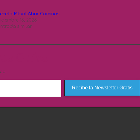
eceta Ritual Abrir Caminos
iciembre 15, 2025
ntrada similar
us Guías
co.
Recibe la Newsletter Gratis