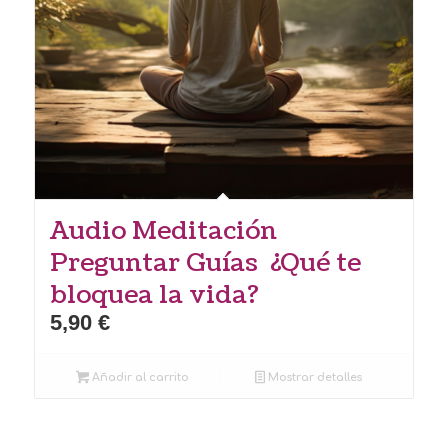
Audio Meditación
Preguntar Guías ¿Qué te
bloquea la vida?
5,90
€
Añadir al carrito
Mostrar detalles