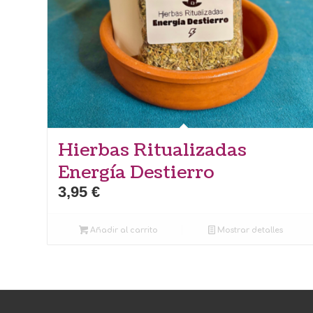
Hierbas Ritualizadas
Energía Destierro
3,95
€
Añadir al carrito
Mostrar detalles