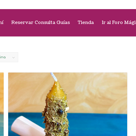
mí
Reservar Consulta Guías
Tienda
Ir al Foro Mág
gina