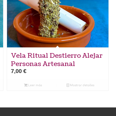
Vela Ritual Destierro Alejar
Personas Artesanal
7,00
€
Leer más
Mostrar detalles