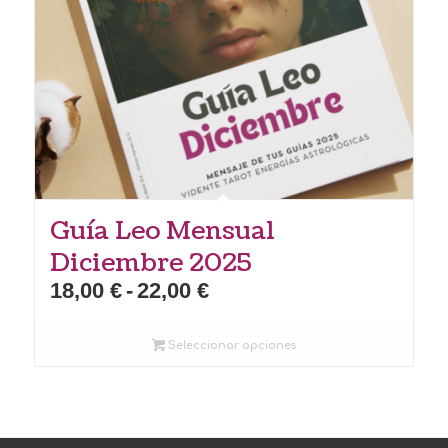
Guía Leo Mensual
Diciembre 2025
Rango
18,00
€
-
22,00
€
de
precios:
Seleccionar opciones
desde
18,00 €
hasta
22,00 €