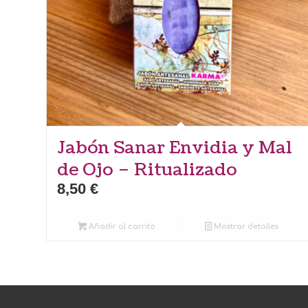
Jabón Sanar Envidia y Mal
5.00
de Ojo – Ritualizado
8,50
€
Añadir al carrito
Mostrar detalles