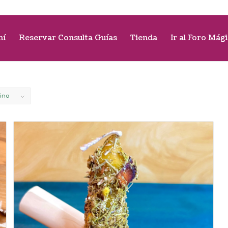
mí
Reservar Consulta Guías
Tienda
Ir al Foro Mág
gina