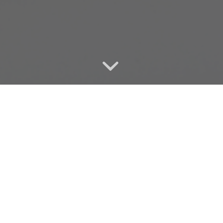
s Energéticos
 tu energía desde el interior, sanar bloqueos emociona
lseras y minerales energéticos de cuarzo rosa, amatis
 envíos a España zona peninsular.