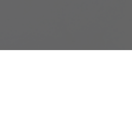
les y atraer la armonía del bienestar y
ta, jade, turmalina, aguamarina… entre otras.