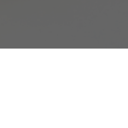
Pulseras y Minerale
Pulseras y Minerales Energéticos
para actitvar
prosperidad a tu vida.
En la tienda Mensaje de tus Guías encontarás pu
Envíos:
entre 2 y 3 días (días laborables). Solo